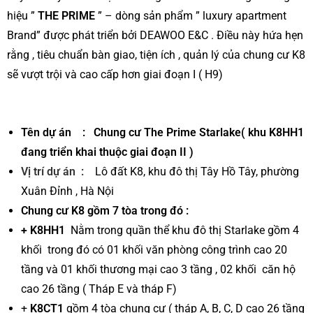
hiệu ”
THE PRIME
” – dòng sản phẩm ” luxury apartment
Brand” được phát triển bởi DEAWOO E&C . Điều này hứa hẹn
rằng , tiêu chuẩn bàn giao, tiện ích , quản lý của chung cư K8
sẽ vượt trội và cao cấp hơn giai đoạn I ( H9)
Tên dự án : Chung cư The Prime Starlake( khu K8HH1
đang triển khai thuộc giai đoạn II )
Vị trí dự án
:
Lô đất K8, khu đô thị Tây Hồ Tây, phường
Xuân Đỉnh , Hà Nội
Chung cư K8 gồm 7 tòa trong đó :
+
K8HH1
Nằm trong quần thể khu đô thị Starlake gồm 4
khối trong đó có 01 khối văn phòng công trình cao 20
tầng và 01 khối thương mại cao 3 tầng , 02 khối căn hộ
cao 26 tầng ( Tháp E và tháp F)
+
K8CT1
gồm 4 tòa chung cư ( tháp A, B, C, D cao 26 tầng