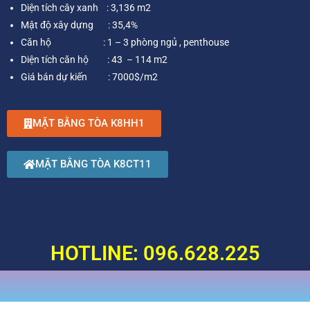
Diện tích cây xanh : 3,136 m2
Mật độ xây dựng : 35,4%
Căn hộ : 1 – 3 phòng ngủ , penthouse
Diện tích căn hộ : 43 – 114 m2
Giá bán dự kiến : 7000$/m2
MẶT BẰNG TÒA K8HH1
MẶT BẰNG TÒA K8CT11
HOTLINE: 096.628.225