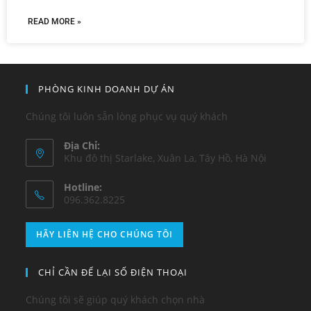
READ MORE »
PHÒNG KINH DOANH DỰ ÁN
Chúng tôi luôn sẵn lòng phục vụ quý khách
Địa Chỉ:
Khu đô thị Starlake, Xuân La, Tây Hồ, Hà Nội
Hotline:
096.362.8225
HÃY LIÊN HỆ CHO CHÚNG TÔI
CHỈ CẦN ĐỂ LẠI SỐ ĐIỆN THOẠI
Chúng tôi sẽ giúp quý khách chọn nhà