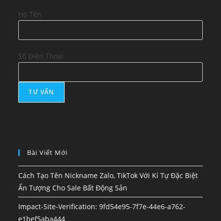
Họ Tên
Số Điện Thoại
Bài Viết Mới
Cách Tạo Tên Nickname Zalo, TikTok Với Kí Tự Đặc Biệt
Ấn Tượng Cho Sale Bất Động Sản
Impact-Site-Verification: 9fd54e95-7f7e-44e6-a762-
e1bef5aba444