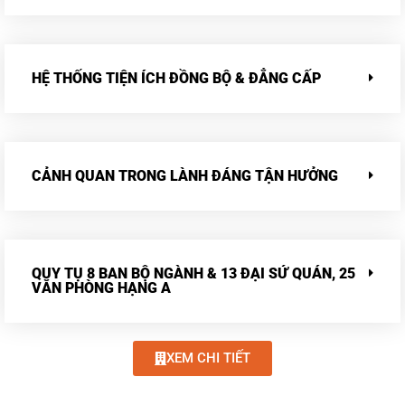
HỆ THỐNG TIỆN ÍCH ĐỒNG BỘ & ĐẲNG CẤP
CẢNH QUAN TRONG LÀNH ĐÁNG TẬN HƯỞNG
QUY TỤ 8 BAN BỘ NGÀNH & 13 ĐẠI SỨ QUÁN, 25
VĂN PHÒNG HẠNG A
XEM CHI TIẾT