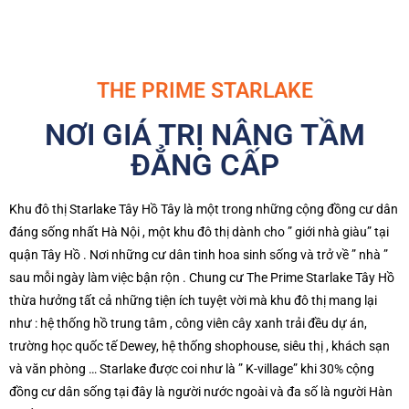
THE PRIME STARLAKE
NƠI GIÁ TRỊ NÂNG TẦM
ĐẲNG CẤP
Khu đô thị Starlake Tây Hồ Tây là một trong những cộng đồng cư dân
đáng sống nhất Hà Nội , một khu đô thị dành cho ” giới nhà giàu” tại
quận Tây Hồ . Nơi những cư dân tinh hoa sinh sống và trở về ” nhà ”
sau mỗi ngày làm việc bận rộn . Chung cư The Prime Starlake Tây Hồ
thừa hưởng tất cả những tiện ích tuyệt vời mà khu đô thị mang lại
như : hệ thống hồ trung tâm , công viên cây xanh trải đều dự án,
trường học quốc tế Dewey, hệ thống shophouse, siêu thị , khách sạn
và văn phòng … Starlake được coi như là ” K-village” khi 30% cộng
đồng cư dân sống tại đây là người nước ngoài và đa số là người Hàn