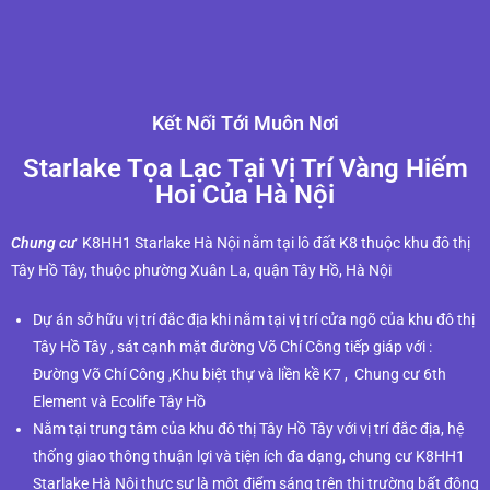
Kết Nối Tới Muôn Nơi
Starlake Tọa Lạc Tại Vị Trí Vàng Hiếm
Hoi Của Hà Nội
Chung cư
K8HH1 Starlake Hà Nội nằm tại lô đất K8 thuộc khu đô thị
Tây Hồ Tây, thuộc phường Xuân La, quận Tây Hồ, Hà Nội
Dự án sở hữu vị trí đắc địa khi nằm tại vị trí cửa ngõ của khu đô thị
Tây Hồ Tây , sát cạnh mặt đường Võ Chí Công tiếp giáp với :
Đường Võ Chí Công ,Khu biệt thự và liền kề K7 , Chung cư 6th
Element và Ecolife Tây Hồ
Nằm tại trung tâm của khu đô thị Tây Hồ Tây v
ới vị trí đắc địa, hệ
thống giao thông thuận lợi và tiện ích đa dạng, chung cư K8HH1
Starlake Hà Nội thực sự là một điểm sáng trên thị trường bất động