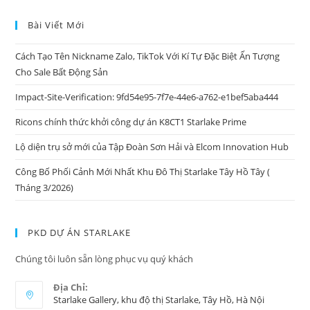
Bài Viết Mới
Cách Tạo Tên Nickname Zalo, TikTok Với Kí Tự Đặc Biệt Ấn Tượng
Cho Sale Bất Động Sản
Impact-Site-Verification: 9fd54e95-7f7e-44e6-a762-e1bef5aba444
Ricons chính thức khởi công dự án K8CT1 Starlake Prime
Lộ diện trụ sở mới của Tập Đoàn Sơn Hải và Elcom Innovation Hub
Công Bố Phối Cảnh Mới Nhất Khu Đô Thị Starlake Tây Hồ Tây (
Tháng 3/2026)
PKD DỰ ÁN STARLAKE
Chúng tôi luôn sẵn lòng phục vụ quý khách
Địa Chỉ:
Starlake Gallery, khu độ thị Starlake, Tây Hồ, Hà Nội