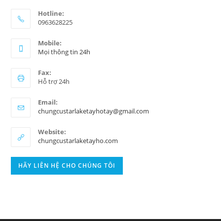
Hotline:
0963628225
Mobile:
Mọi thông tin 24h
Fax:
Hỗ trợ 24h
Email:
chungcustarlaketayhotay@gmail.com
Website:
chungcustarlaketayho.com
HÃY LIÊN HỆ CHO CHÚNG TÔI