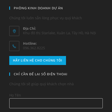
PHÒNG KINH DOANH DỰ ÁN
Chúng tôi luôn sẵn lòng phục vụ quý khách
Địa Chỉ:
Khu đô thị Starlake, Xuân La, Tây Hồ, Hà Nội
Hotline:
096.362.8225
HÃY LIÊN HỆ CHO CHÚNG TÔI
CHỈ CẦN ĐỂ LẠI SỐ ĐIỆN THOẠI
Chúng tôi sẽ giúp quý khách chọn nhà
Họ Tên