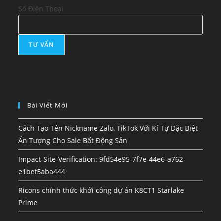
Số Điện Thoại
Bài Viết Mới
Cách Tạo Tên Nickname Zalo, TikTok Với Kí Tự Đặc Biệt
Ấn Tượng Cho Sale Bất Động Sản
Impact-Site-Verification: 9fd54e95-7f7e-44e6-a762-
e1bef5aba444
Ricons chính thức khởi công dự án K8CT1 Starlake
Prime