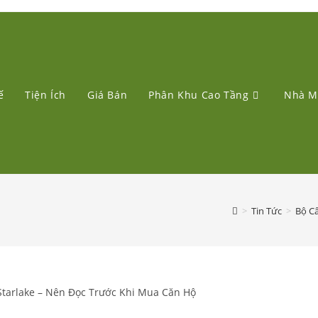
ế
Tiện Ích
Giá Bán
Phân Khu Cao Tầng
Nhà M
>
Tin Tức
>
Bộ Câ