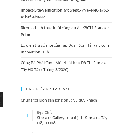
Impact-Site-Verification: 9fd54e95-7f7e-44e6-a762-
e1bef5aba444
Ricons chính thức khởi công dự án K8CT1 Starlake
Prime
Lộ diện trụ sở mới của Tập Đoàn Sơn Hải và Elcom
Innovation Hub
Công Bố Phối Cảnh Mới Nhất Khu Đô Thị Starlake
Tây Hồ Tây ( Tháng 3/2026)
PKD DỰ ÁN STARLAKE
Chúng tôi luôn sẵn lòng phục vụ quý khách
Địa Chỉ:
Starlake Gallery, khu độ thị Starlake, Tây
Hồ, Hà Nội