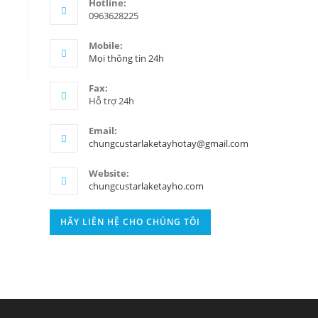
Hotline:
0963628225
Mobile:
Mọi thông tin 24h
Fax:
Hỗ trợ 24h
Email:
chungcustarlaketayhotay@gmail.com
Website:
chungcustarlaketayho.com
HÃY LIÊN HỆ CHO CHÚNG TÔI