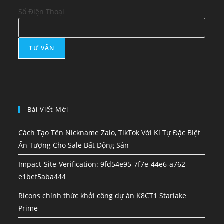
Số Điện Thoại
Bài Viết Mới
Cách Tạo Tên Nickname Zalo, TikTok Với Kí Tự Đặc Biệt
Ấn Tượng Cho Sale Bất Động Sản
Impact-Site-Verification: 9fd54e95-7f7e-44e6-a762-
e1bef5aba444
Ricons chính thức khởi công dự án K8CT1 Starlake
Prime