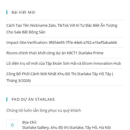
Bài Viết Mới
Cách Tạo Tên Nickname Zalo, TikTok Với Kí Tự Đặc Biệt Ấn Tượng
Cho Sale Bất Động Sản
Impact-Site-Verification: 9fd54e95-7f7e-44e6-a762-e1bef5aba444
Ricons chính thức khởi công dự án K8CT1 Starlake Prime
Lộ diện trụ sở mới của Tập Đoàn Sơn Hải và Elcom Innovation Hub
Công Bố Phối Cảnh Mới Nhất Khu Đô Thị Starlake Tây Hồ Tây (
Tháng 3/2026)
PKD DỰ ÁN STARLAKE
Chúng tôi luôn sẵn lòng phục vụ quý khách
Địa Chỉ:
Starlake Gallery, khu độ thị Starlake, Tây Hồ, Hà Nội