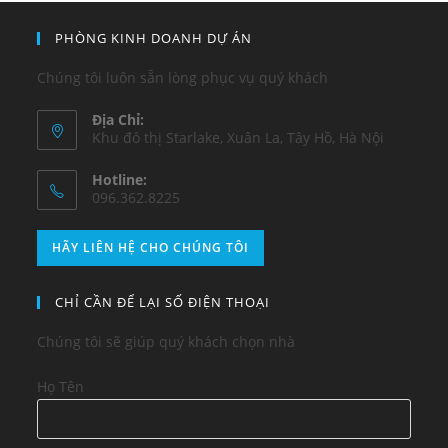
PHÒNG KINH DOANH DỰ ÁN
Chúng tôi luôn sẵn lòng phục vụ quý khách
Địa Chỉ:
Khu đô thị Starlake, Xuân La, Tây Hồ, Hà Nội
Hotline:
096.362.8225
HÃY LIÊN HỆ CHO CHÚNG TÔI
CHỈ CẦN ĐỂ LẠI SỐ ĐIỆN THOẠI
Chúng tôi sẽ giúp quý khách chọn nhà
Họ Tên