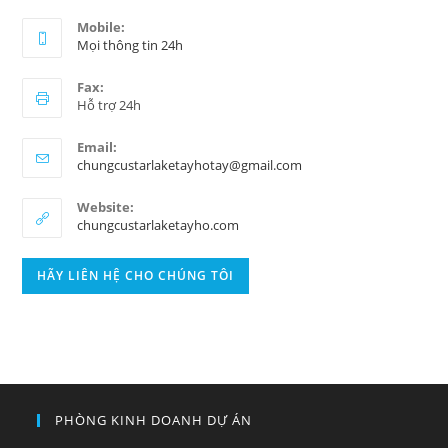
Mobile:
Mọi thông tin 24h
Fax:
Hỗ trợ 24h
Email:
chungcustarlaketayhotay@gmail.com
Website:
chungcustarlaketayho.com
HÃY LIÊN HỆ CHO CHÚNG TÔI
PHÒNG KINH DOANH DỰ ÁN