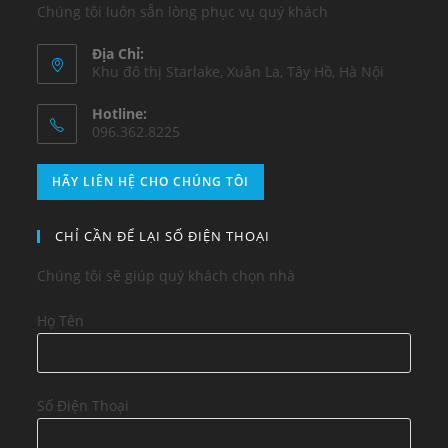
Chúng tôi luôn sẵn lòng phục vụ quý khách
Địa Chỉ:
Khu đô thị Starlake, Xuân La, Tây Hồ, Hà Nội
Hotline:
096.362.8225
HÃY LIÊN HỆ CHO CHÚNG TÔI
CHỈ CẦN ĐỂ LẠI SỐ ĐIỆN THOẠI
Chúng tôi sẽ giúp quý khách chọn nhà
Họ Tên
Số Điện Thoại