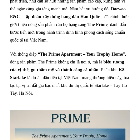
phát triển, nhu cầu sở hữu những sản phẩm cao cấp, xứng tầm vị
thế ngày càng gia tăng mạnh mẽ. Nắm bắt xu hướng đó,
Daewoo
E&C – tập đoàn xây dựng hàng đầu Hàn Quốc
– đã chính thức
giới thiệu dòng sản phẩm căn hộ hạng sang
The Prime
, đánh dấu
bước tiến mới trong hành trình định hình phong cách sống chuẩn
quốc tế tại Việt Nam.
Với thông điệp
“The Prime Apartment – Your Trophy Home”
,
dòng sản phẩm The Prime không chỉ là nơi ở, mà là
biểu tượng
của vị thế, gu thẩm mỹ và thành công cá nhân
. Phân khu
K8
Starlake
là dự án đầu tiên tại Việt Nam mang thương hiệu này, tọa
lạc tại vị trí đắt giá bậc nhất khu đô thị quốc tế Starlake – Tây Hồ
Tây, Hà Nội.