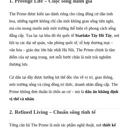
1. Prestige Life – Cuộc sống danh giá
The Prime được kiến tạo dành riêng cho cộng đồng cư dân tinh
hoa, những người không chỉ cần một không gian sống tiện nghi,
mà còn mong muốn một môi trường thể hiện rõ phong cách sống
đẳng cấp. Tọa lạc tại khu đô thị quốc tế
Starlake Tây Hồ Tây
, nơi
hội tụ các đại sứ quán, văn phòng quốc tế, tổ hợp thương mại –
văn hóa – giáo dục lớn bậc nhất Hà Nội, The Prime chính là tâm
điểm của sự sang trọng, nơi mỗi bước chân là một trải nghiệm
thượng lưu.
Cư dân tại đây được hưởng lợi thế độc tôn về vị trí, giao thông,
môi trường sống và cộng đồng trí thức, doanh nhân đẳng cấp. The
Prime không đơn thuần là chốn an cư – mà là
dấu ấn khẳng định
vị thế cá nhân
.
2. Refined Living – Chuẩn sống tinh tế
Từng căn hộ The Prime là một tác phẩm nghệ thuật, nơi
thiết kế