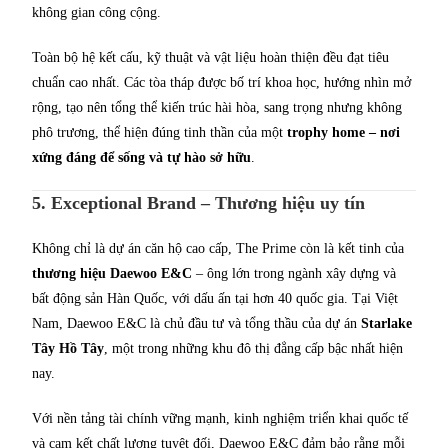
không gian công cộng.
Toàn bộ hệ kết cấu, kỹ thuật và vật liệu hoàn thiện đều đạt tiêu
chuẩn cao nhất. Các tòa tháp được bố trí khoa học, hướng nhìn mở
rộng, tạo nên tổng thể kiến trúc hài hòa, sang trọng nhưng không
phô trương, thể hiện đúng tinh thần của một
trophy home – nơi
xứng đáng để sống và tự hào sở hữu
.
5. Exceptional Brand – Thương hiệu uy tín
Không chỉ là dự án căn hộ cao cấp, The Prime còn là kết tinh của
thương hiệu Daewoo E&C
– ông lớn trong ngành xây dựng và
bất động sản Hàn Quốc, với dấu ấn tại hơn 40 quốc gia. Tại Việt
Nam, Daewoo E&C là chủ đầu tư và tổng thầu của dự án
Starlake
Tây Hồ Tây
, một trong những khu đô thị đẳng cấp bậc nhất hiện
nay.
Với nền tảng tài chính vững mạnh, kinh nghiệm triển khai quốc tế
và cam kết chất lượng tuyệt đối, Daewoo E&C đảm bảo rằng mỗi